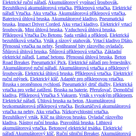
Elektrické ruční nářadí
,
Akumulátorový vypínací šroubovák
,
Bezuhlíková akumulátorová vrtačka
,
Příklepová vrtačka
,
Elektrické
nářadí Vrtačka
,
Aku vrtačka
,
Akumulátorová příklepová vrtačka
,
Bateriová úhlová bruska
,
Akumulátorové kladivo
,
Pneumatická
bruska
,
Impact Driver Corded
,
Aku vrtací kladivo
,
Elektrický vrtací
šroubovák
,
Mini úhlová bruska
,
Vzduchová úhlová bruska
,
Příklepová Vrtačka Do Betonu
,
Sada vrtáků a příklepů
,
Elektrická
bezuhlíková vrtačka
,
Vrták a rázový utahovák
,
Vrtací kladivo Dláto
,
Přenosná vrtačka na nehty
,
Šestihranné bity rázového ovladače
,
Šňůrová úhlová bruska
,
Šňůrová příklepová vrtačka
,
Základní
elektrické nářadí
,
Lamač betonu
,
Přenosná úhlová bruska
,
Beton
Road Breaker
,
Pneumatický Pick
,
Elektrické nářadí pro řemeslníky
,
Akumulátorové ruční nářadí
,
Akumulátorová vrtačka a příklepový
šroubovák
,
Elektrická úhlová bruska
,
Příklepová vrtačka
,
Elektrický
ruční mlýnek
,
Elektrický klíč
,
Adaptér pro příklepovou vrtačku
,
Bruska s proměnnou rychlostí
,
Pneumatický drtič dlažby
,
Elektrická
vrtačka pro velké zatížení
,
Bruska na baterie
,
Přerušovač
,
Demoliční
kladiva
,
Příklepová Vrtačka S Vakuem
,
Vrták s vysokým příklepem
,
Elektrické nářadí
,
Úhlová bruska na beton
,
Akumulátorová
bezkomutátorová příklepová vrtačka
,
Bezkartáčová akumulátorová
vrtačka na nehty
,
Aku vrtačka
,
Nízkorychlostní vrtačka
,
Bezuhlíkový vrták
,
Klíč na úhlovou brusku
,
Ovladač rázového
kladiva
,
Nástroj ruční bruska
,
Pravoúhlá bruska
,
Lithiová
akumulátorová vrtačka
,
Betonové elektrické trsátka
,
Elektrické
nářadí Akumulátorový klíč
,
Ruční silniční Breaker
,
Akumulátorová