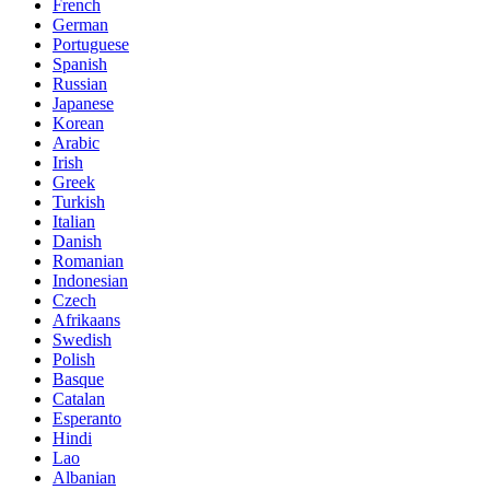
French
German
Portuguese
Spanish
Russian
Japanese
Korean
Arabic
Irish
Greek
Turkish
Italian
Danish
Romanian
Indonesian
Czech
Afrikaans
Swedish
Polish
Basque
Catalan
Esperanto
Hindi
Lao
Albanian