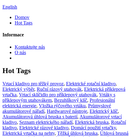
English
Domov
Hot Tags
Informace
Kontaktujte nás
O nás
Hot Tags
Vrtací kladivo pro těžký provoz
,
Elektrické rotační kladivo
,
Elektrický výběr
,
Ruční rázový utahovák
,
Elektrická příklepová
vrtačka
,
Vrtací sklíčidlo pro příklepový utahovák
,
Vrtáky s
příklepovým utahovákem
,
Bezuhlíkový klíč
,
Profesionální
elektrická energie
,
Vložka rýčového vrtáku
,
Průmyslové
akumulátorové nářadí
,
Hardwarové nástroje
,
Elektrický klíč
,
Akumulátorová úhlová bruska s baterií
,
Akumulátorové vrtací
kladivo
,
Seznam elektrického nářadí
,
Elektrická bruska
,
Rotační
kladivo
,
Elektrické rázové kladivo
,
Domácí použití vrtačky
,
Elektrická vrtačka na nehty
,
Těžká úhlová bruska
,
Úhlová brusná