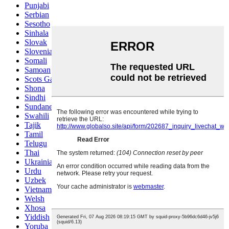
Punjabi
Serbian
Sesotho
Sinhala
Slovak
Slovenian
Somali
Samoan
Scots Gaelic
Shona
Sindhi
Sundanese
Swahili
Tajik
Tamil
Telugu
Thai
Ukrainian
Urdu
Uzbek
Vietnamese
Welsh
Xhosa
Yiddish
Yoruba