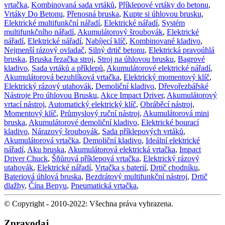
vrtačka
,
Kombinovaná sada vrtáků
,
Příklepové vrtáky do betonu
,
Vrtáky Do Betonu
,
Přenosná bruska
,
Kupte si úhlovou brusku
,
Elektrické multifunkční nářadí
,
Elektrické nářadí
,
Systém
multifunkčního nářadí
,
Akumulátorový šroubovák
,
Elektrické
nářadí
,
Elektrické nářadí
,
Nabíjecí klíč
,
Kombinované kladivo
,
Nejmenší rázový ovladač
,
Silný drtič betonu
,
Elektrická pravoúhlá
bruska
,
Bruska řezačka stroj
,
Stroj na úhlovou brusku
,
Bagrové
kladivo
,
Sada vrtáků a příklepů
,
Akumulátorové elektrické nářadí
,
Akumulátorová bezuhlíková vrtačka
,
Elektrický momentový klíč
,
Elektrický rázový utahovák
,
Demoliční kladivo
,
Dřevořezbářské
Nástroje Pro úhlovou Brusku
,
Akce Impact Driver
,
Akumulátorový
vrtací nástroj
,
Automatický elektrický klíč
,
Obráběcí nástroj
,
Momentový klíč
,
Průmyslový ruční nástroj
,
Akumulátorová mini
bruska
,
Akumulátorové demoliční kladivo
,
Elektrické bourací
kladivo
,
Nárazový šroubovák
,
Sada příklepových vrtáků
,
Akumulátorová vrtačka
,
Demoliční kladivo
,
Ideální elektrické
nářadí
,
Aku bruska
,
Akumulátorová elektrická vrtačka
,
Impact
Driver Chuck
,
Šňůrová příklepová vrtačka
,
Elektrický rázový
utahovák
,
Elektrické nářadí
,
Vrtačka s baterií
,
Drtič chodníku
,
Bateriová úhlová bruska
,
Bezdrátový multifunkční nástroj
,
Drtič
dlažby
,
Čína Benyu
,
Pneumatická vrtačka
,
© Copyright - 2010-2022: Všechna práva vyhrazena.
Zpravodaj