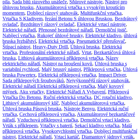
pila
,
Sada bitů rázového unášeče
,
Šňůrové nástroje
,
Nástroj pro
úhlovou brusku
,
Akumulátorová vrtačka s vysokým kroutícím
momentem
,
Dobíjecí rázový utahovák
,
Multifunkční vrtačka
,
Vrtačka S Kladivem
,
řezání Betonu S úhlovou Bruskou
,
Bezdrátový
ovladač
,
Bezdrátový rázový ovladač
,
Elektrické vrtací nástroje
,
Elektrické nářadí
,
Přenosné bezdrátové nářadí
,
Demoliční jistič
,
Nabíjecí vrtačka
,
Rukojeť úhlové brusky
,
Elektrické kladivo
,
úhlová
bruska řezbářství
,
Elektrická vrtačka
,
Pneumatický přerušovač
,
Štípací nástroj
,
Heavy-Duty Drill
,
Úhlová bruska
,
Elektrická
vrtačka
,
Profesionální elektrické nářadí
,
Vrtat
,
Bezkartáčová úhlová
bruska
,
Lithiová akumulátorová příklepová vrtačka
,
Název
elektrického nářadí
,
Nástroj na broušení kovů
,
Úhlová bruska s
variabilní rychlostí
,
Malý brusný nástroj
,
Příklepová vrtačka
,
Úhlová
bruska Powertex
,
Elektrická příklepová vrtačka
,
Impact Driver
,
Sada příklepových šroubováků
,
Nejvýkonnější rázový utahovák
,
Elektrické nářadí Elektrická příklepová vrtačka
,
Malý kovový
mlýnek
,
Aku vrtačky
,
Elektrické Nářadí A Vybavení
,
Příklepová
Vrtačka Do Betonu
,
Ruční elektrická vrtačka
,
DC rotační kladivo
,
Lithiový akumulátorový klíč
,
Nabíjecí akumulátorová vrtačka
,
Úhlová bruska Pásová bruska
,
Nástroje Benyu
,
Elektrická ruční
vrtačka
,
Cechová příklepová vrtačka
,
Akumulátorové bezkartáčové
nářadí
,
Vzduchová příklepová vrtačka
,
Demoliční vrtací kladivo
,
Vrták s příklepem
,
Vrtačky s baterií
,
Sekací kladivo vrtačka
,
Malá
příklepová vrtačka
,
Vysokorychlostní vrtačka
,
Dobíjecí multifunkční
nástroj
,
Elektrické nářadí
,
Vrtací kartáč
,
Diamantový jádrový vrták
,