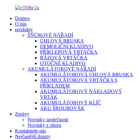
Domov
O nás
produkty
ŠŇŮROVÉ NÁŘADÍ
ÚHLOVÁ BRUSKA
DEMOLIČNÍ KLADIVO
PŘÍKLEPOVÁ VRTAČKA
RÁZOVÁ VRTÁČKA
OTOČNÉ KLADIVO
AKUMULÁTOROVÉ NÁŘADÍ
AKUMULÁTOROVÁ ÚHLOVÁ BRUSKA
AKUMULÁTOROVÁ VRTÁČKA S
PŘÍKLADEM
AKUMULÁTOROVÝ NÁKLADOVÝ
VRTÁK
AKUMULÁTOROVÝ KLÍČ
AKU ŠROUBOVÁK
Zprávy
Novinky společnosti
Novinky z oboru
Kontaktujte nás
Nejčastější dotazy