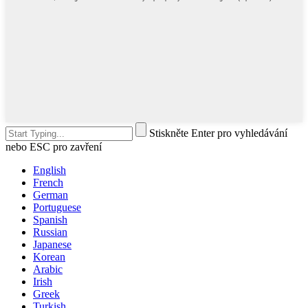
Stiskněte Enter pro vyhledávání
nebo ESC pro zavření
English
French
German
Portuguese
Spanish
Russian
Japanese
Korean
Arabic
Irish
Greek
Turkish