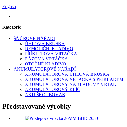
English
Kategorie
ŠŇŮROVÉ NÁŘADÍ
ÚHLOVÁ BRUSKA
DEMOLIČNÍ KLADIVO
PŘÍKLEPOVÁ VRTAČKA
RÁZOVÁ VRTÁČKA
OTOČNÉ KLADIVO
AKUMULÁTOROVÉ NÁŘADÍ
AKUMULÁTOROVÁ ÚHLOVÁ BRUSKA
AKUMULÁTOROVÁ VRTÁČKA S PŘÍKLADEM
AKUMULÁTOROVÝ NÁKLADOVÝ VRTÁK
AKUMULÁTOROVÝ KLÍČ
AKU ŠROUBOVÁK
Představované výrobky