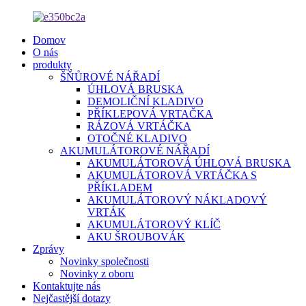
Domov
O nás
produkty
ŠŇŮROVÉ NÁŘADÍ
ÚHLOVÁ BRUSKA
DEMOLIČNÍ KLADIVO
PŘÍKLEPOVÁ VRTAČKA
RÁZOVÁ VRTÁČKA
OTOČNÉ KLADIVO
AKUMULÁTOROVÉ NÁŘADÍ
AKUMULÁTOROVÁ ÚHLOVÁ BRUSKA
AKUMULÁTOROVÁ VRTÁČKA S
PŘÍKLADEM
AKUMULÁTOROVÝ NÁKLADOVÝ
VRTÁK
AKUMULÁTOROVÝ KLÍČ
AKU ŠROUBOVÁK
Zprávy
Novinky společnosti
Novinky z oboru
Kontaktujte nás
Nejčastější dotazy